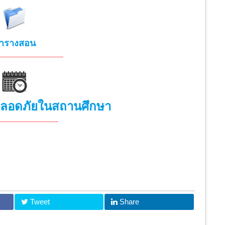
ารางสอน
---
--------------
--------------
------------
ปลอดภัยในสถานศึกษา
------
--------------
--------------
-----
Tweet
Share